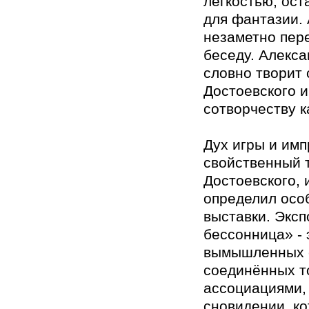
легкостью, ос
для фантазии.
незаметно пер
беседу. Алекс
словно творит 
Достоевского и
сотворчеству к
Дух игры и имп
свойственный 
Достоевского, 
определил осо
выставки. Эксп
бессонница» - 
вымышленных 
соединённых 
ассоциациями, 
сновидении, ко