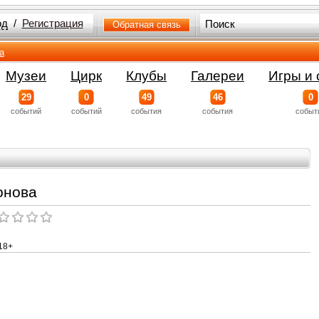
од
/
Регистрация
Обратная связь
а
Музеи
Цирк
Клубы
Галереи
Игры и 
29
0
49
46
0
событий
событий
события
события
событ
онова
18+