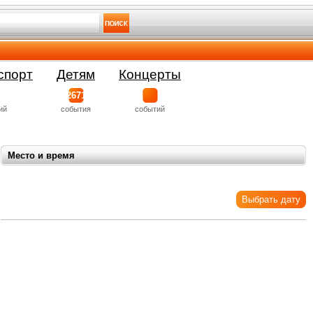
спорт
Детям
Концерты
2671
ий
события
событий
Место и время
Выбрать дату