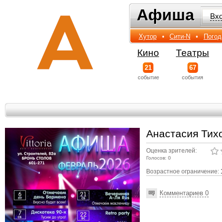
Афиша
Афиша
Вх
Хутор
•
Сити-N
•
Погод
Кино
Театры
21
67
событиe
события
Анастасия Тих
Оценка зрителей:
Голосов: 0
Возрастное ограничение:
Комментариев 0