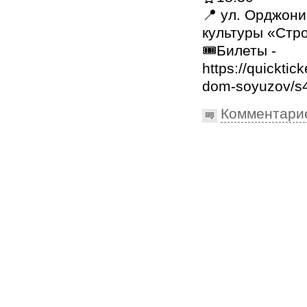
📍 ул. Орджони
культуры «Стр
🎟Билеты -
https://quicktic
dom-soyuzov/s
Комментари