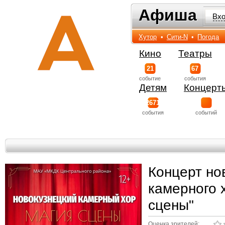
Афиша
Афиша
Вх
Хутор
•
Сити-N
•
Погода
Кино
Театры
21
67
событиe
события
Детям
Концерт
2671
события
событий
Концерт но
камерного 
сцены"
Оценка зрителей: