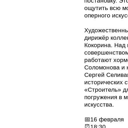
постановку. Э
ощутить всю м
оперного искус
Художественны
дирижёр колле
Кокорина. Над
совершенство
работают хорм
Соломонова и 
Сергей Селива
исторических 
«Строитель» д
погружения в м
искусства.
📅16 февраля
⏰18:30