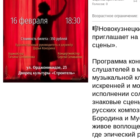
Голосов: 0
Возрастное ограничение:
🎼Новокузнецк
приглашает на
сцены».
Программа кон
слушателей в 
музыкальной к
искренней и м
исполнении со
знаковые сцены
русских композ
Бородина и Мус
живое воплоще
где эпический