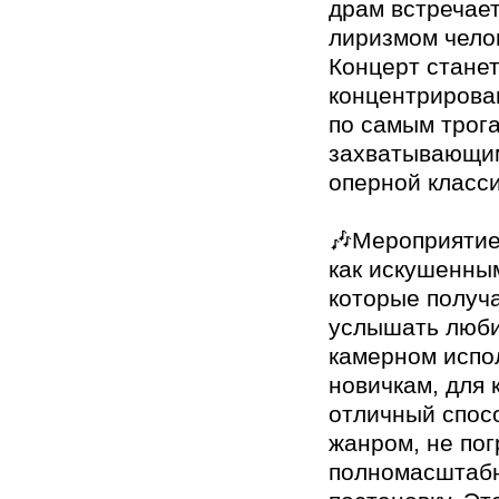
драм встречае
лиризмом чело
Концерт стане
концентрирова
по самым трог
захватывающи
оперной класси
🎶Мероприятие
как искушенны
которые получ
услышать люби
камерном испол
новичкам, для 
отличный спос
жанром, не пог
полномасштаб