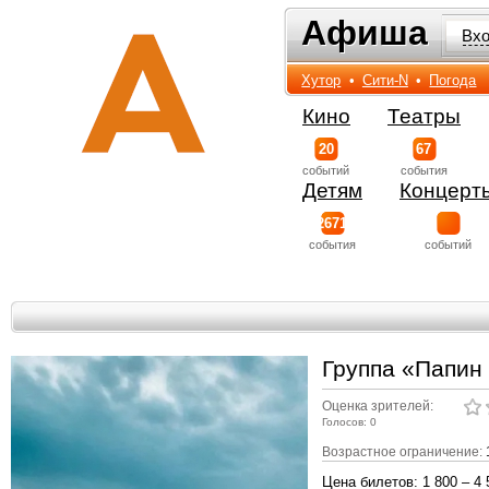
Афиша
Афиша
Вх
Хутор
•
Сити-N
•
Погода
Кино
Театры
20
67
событий
события
Детям
Концерт
2671
события
событий
Группа «Папин
Оценка зрителей:
Голосов: 0
Возрастное ограничение:
Цена билетов: 1 800 – 4 