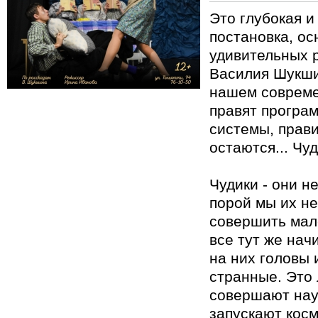
Это глубокая и
постановка, ос
удивительных р
Василия Шукшин
нашем совреме
правят програм
системы, прави
остаются... Чу
Чудики - они не
порой мы их не
совершить мале
все тут же нач
на них головы 
странные. Это 
совершают нау
запускают косм