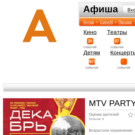
Афиша
Афиша
Вх
Хутор
•
Сити-N
•
Погода
Кино
Театры
20
67
событий
события
Детям
Концерт
2671
события
событий
MTV PART
Оценка зрителей:
Голосов: 0
Возрастное ограничение: