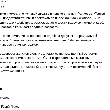
 мин
16+
яркая комедия о женской дружбе и поиске счастья. Режиссер «Театра
ин представляет новый спектакль по пьесе Данила Соколова – «На
дия в двух действиях рассказывает о шести подругах немного за 30,
ивается с кризисом среднего возраста.
встречи компании на новоселье одной из девушек в премиальной
полиса. О чем говорят современные женщины? Что их волнует?
 карьере и личных драмах!
 водоворот женской силы и солидарности, насыщенный острыми
ыми сюжетными поворотами. Смех и трогательные моменты
тной истории, которая заставит пересмотреть привычный взгляд на
ям раскрывается сложный мир женских чувств и стремлений. Может в
го хотят женщины…
н.
околов
– Юрий Ляхов