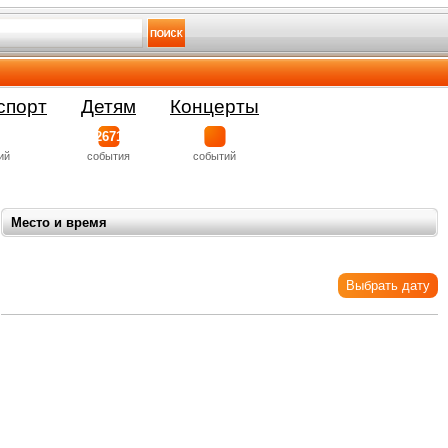
спорт
Детям
Концерты
2671
ий
события
событий
Место и время
Выбрать дату