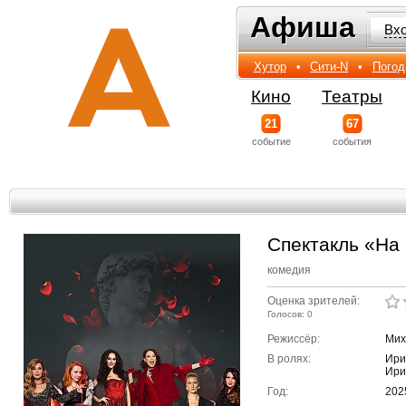
Афиша
Афиша
Вх
Хутор
•
Сити-N
•
Погод
Кино
Театры
21
67
событиe
события
Спектакль «На
комедия
Оценка зрителей:
Голосов: 0
Режиссёр:
Мих
В ролях:
Ири
Ири
Год:
202