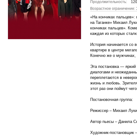
Продолжительность:
120
Возрастное ограничение:
«На кончиках пальцев»: 
на Таганке» Михаил Лук
кончиках пальцев». Коме
каждая из которых сталк
История начинается со 
квартире в центре мега
Конечно же о мужчинах,
Эта постановка — яркий
диалогами и неожиданн
переплетаются в невероя
жизнь и любовь. Зрител
этот раз они поймут че
Постановочная группа:
Режиссер – Михаил Луки
Автор пьесы – Данила С
Художник-постановщик 