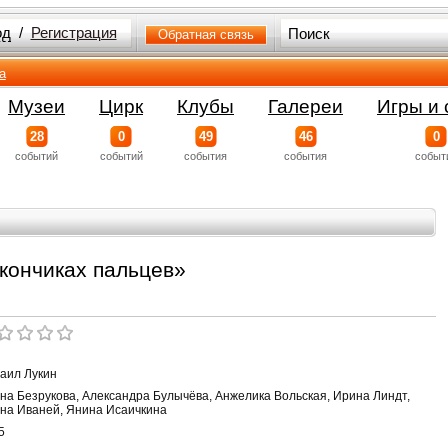
од
/
Регистрация
Обратная связь
а
Музеи
Цирк
Клубы
Галереи
Игры и 
28
0
49
46
0
событий
событий
события
события
событ
 кончиках пальцев»
аил Лукин
на Безрукова, Александра Булычёва, Анжелика Вольская, Ирина Линдт,
на Иваней, Янина Исаичкина
5