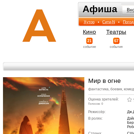
Афиша
Афиша
Вх
Хутор
•
Сити-N
•
Погод
Кино
Театры
21
67
событиe
события
Мир в огне
фантастика, боевик, коме
Оценка зрителей:
Голосов: 0
Режиссёр:
Дж.
В ролях:
Дэй
Бер
Роб
Страна:
СШ