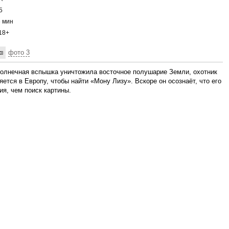
5
 мин
18+
фото 3
солнечная вспышка уничтожила восточное полушарие Земли, охотник
ется в Европу, чтобы найти «Мону Лизу». Вскоре он осознаёт, что его
я, чем поиск картины.