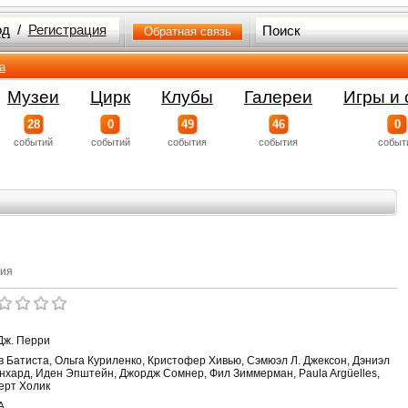
од
/
Регистрация
Обратная связь
а
Музеи
Цирк
Клубы
Галереи
Игры и 
28
0
49
46
0
событий
событий
события
события
событ
дия
Дж. Перри
в Батиста, Ольга Куриленко, Кристофер Хивью, Сэмюэл Л. Джексон, Дэниэл
нхард, Иден Эпштейн, Джордж Сомнер, Фил Зиммерман, Paula Argüelles,
ерт Холик
А