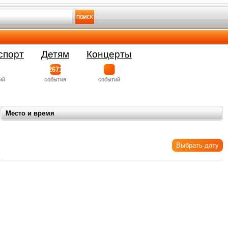
спорт
Детям
Концерты
2671
ий
события
событий
Место и время
Выбрать дату