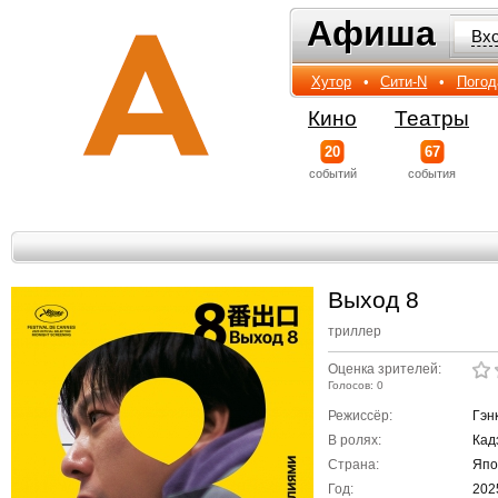
Афиша
Афиша
Вх
Хутор
•
Сити-N
•
Погод
Кино
Театры
20
67
событий
события
Выход 8
триллер
Оценка зрителей:
Голосов: 0
Режиссёр:
Гэн
В ролях:
Кад
Страна:
Япо
Год:
202