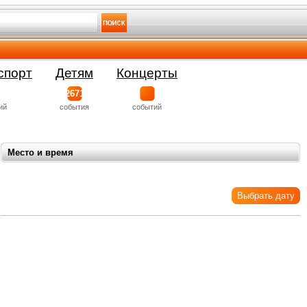
спорт
Детям
Концерты
2671
ий
события
событий
Место и время
Выбрать дату