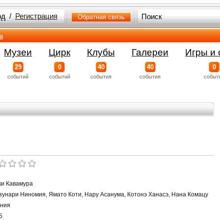
од
/
Регистрация
Обратная связь
а
Музеи
Цирк
Клубы
Галереи
Игры и 
29
0
40
40
0
событий
событий
события
события
событ
ки Кавамура
зунари Ниномия, Ямато Коти, Нару Асанума, Котонэ Ханасэ, Нана Комацу
ния
5