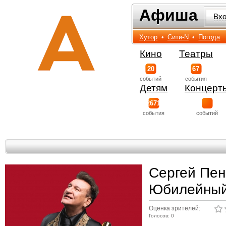
Афиша
Афиша
Вх
Хутор
•
Сити-N
•
Погода
Кино
Театры
20
67
событий
события
Детям
Концерт
2671
события
событий
Сергей Пен
Юбилейный
Оценка зрителей:
Голосов: 0