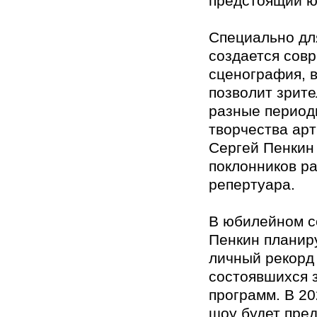
предстоящий ю
Специально дл
создается сов
сценография, 
позволит зрит
разные период
творчества арт
Сергей Пенкин
поклонников р
репертуара.
В юбилейном с
Пенкин планир
личный рекорд 
состоявшихся 
программ. В 20
шоу будет пре