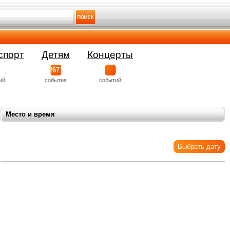
спорт
Детям
Концерты
2671
ий
события
событий
Место и время
Выбрать дату