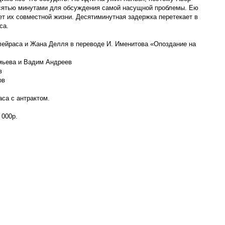
сятью минутами для обсуждения самой насущной проблемы. Ею
ет их совместной жизни. Десятиминутная задержка перетекает в
са.
ейраса и Жана Делля в переводе И. Именитова «Опоздание на
мьева и Вадим Андреев
в
ов
са с антрактом.
 000р.