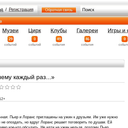
од
/
Регистрация
Обратная связь
а
Музеи
Цирк
Клубы
Галереи
Игры и 
29
0
49
46
0
событий
событий
события
события
событ
ему каждый раз...»
12+
чная: Пьер и Лоранс приглашены на ужин к друзьям. Им уже нужно
 не опоздать, но вдруг Лоранс решает поговорить по душам. Ей
имо кое-что обсудить. Не идти на ужин нельзя, поэтому Пьер