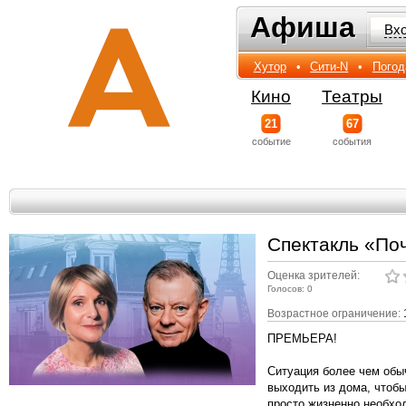
Афиша
Афиша
Вх
Хутор
•
Сити-N
•
Погод
Кино
Театры
21
67
событиe
события
Спектакль «Поч
Оценка зрителей:
Голосов: 0
Возрастное ограничение:
ПРЕМЬЕРА!
Ситуация более чем обы
выходить из дома, чтобы
просто жизненно необход