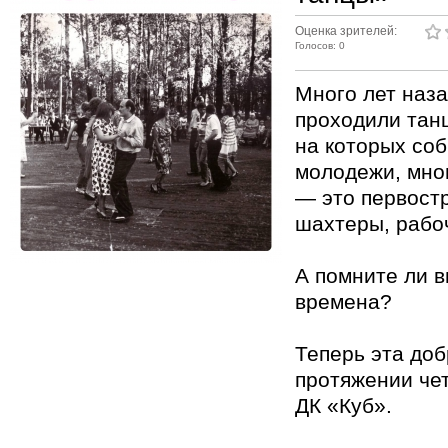
Оценка зрителей:
Голосов: 0
Много лет наз
проходили тан
на которых со
молодежи, мно
— это первостр
шахтеры, рабо
А помните ли 
времена?
Теперь эта доб
протяжении чет
ДК «Куб».