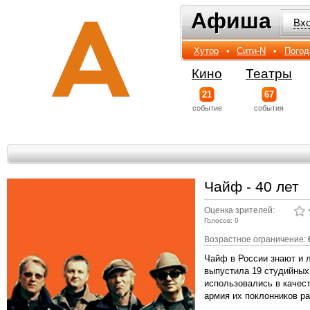
Афиша
Афиша
Вх
Хутор
•
Сити-N
•
Погод
Кино
Театры
21
67
событиe
события
Чайф - 40 лет
Оценка зрителей:
Голосов: 0
Возрастное ограничение:
Чайф в России знают и л
выпустила 19 студийных 
использовались в качес
армия их поклонников ра