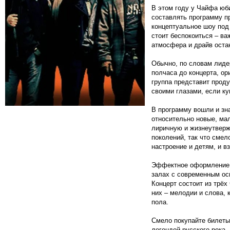
В этом году у Чайфа юби
составлять программу пр
концептуальное шоу под
стоит беспокоиться – ва
атмосфера и драйв оста
Обычно, по словам лиде
полчаса до концерта, ор
группа представит прод
своими глазами, если ку
В программу вошли и зна
относительно новые, ма
лиричную и жизнеутверж
поколений, так что сме
настроение и детям, и в
Эффектное оформление п
залах с современным ос
Концерт состоит из трёх
них – мелодии и слова, 
пола.
Смело покупайте билеты
легендой русского рока.