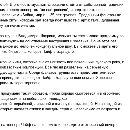
лей. В его честь музыканты решили отойти от собственной традиции
ямо перед концертом “по настроению”, и подготовить новое
 названием «Война, мир и… 35 лет группе». Преданным фанатам не
жные хиты, которые зал всегда поёт вместе с артистами, душевная
нутся неизменными.
ра группы Владимира Шахрина, музыканты составляют программу за
иентируясь на собственные настроения и желания. Но на этот раз
уманное до мелочей концептуальное шоу. Вы сможете увидеть его
пите билеты на концерт Чайф в Барнауле.
ковые хиты, которые знают наизусть все поклонники русского рока, и
лоизвестные композиции. Все песни разделены на серьёзную,
дающую части. Среди фанатов группы есть представители всех
ло приводите на концерт Чайф в Барнауле всю семью. Хорошее
зрослым гарантировано.
родумано таким образом, чтобы хорошо смотреться и в огромных
нащением и на небольших площадках.
 частей: серьёзной, лиричной и жизнеутверждающей. Но в каждой из
которые находят отклик в каждом сердце, независимо от возраста и
 на концерт Чайф на всю семью и проведите этот осенний вечер с