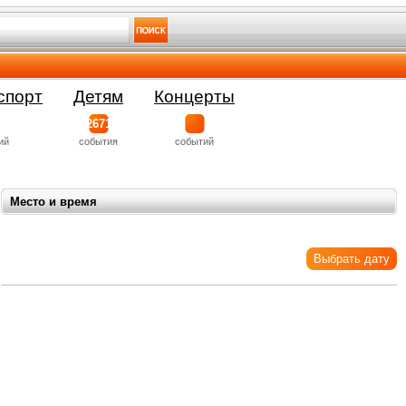
спорт
Детям
Концерты
2671
ий
события
событий
Место и время
Выбрать дату