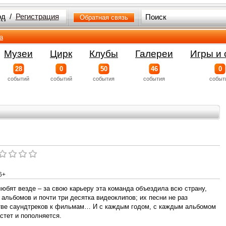
од
/
Регистрация
Обратная связь
а
Музеи
Цирк
Клубы
Галереи
Игры и 
28
0
50
46
0
событий
событий
события
события
событ
6+
юбят везде – за свою карьеру эта команда объездила всю страну,
альбомов и почти три десятка видеоклипов; их песни не раз
тве саундтреков к фильмам… И с каждым годом, с каждым альбомом
стет и пополняется.