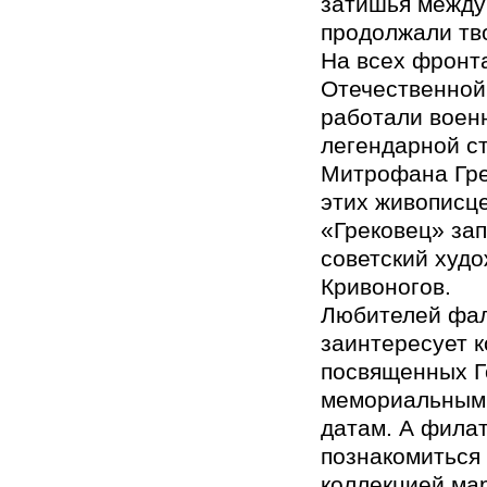
затишья между
продолжали тв
На всех фронт
Отечественной
работали воен
легендарной с
Митрофана Гре
этих живописце
«Грековец» за
советский худо
Кривоногов.
Любителей фа
заинтересует 
посвященных Г
мемориальным
датам. А фила
познакомиться 
коллекцией ма