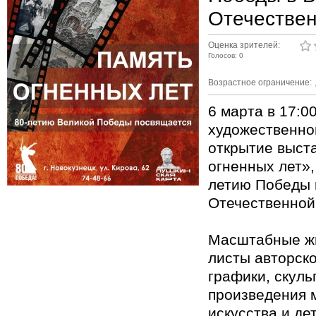
Отечествен
Оценка зрителей:
Голосов: 0
Возрастное ограничение:
6 марта в 17:0
художественно
открытие выст
огненных лет»,
летию Победы 
Отечественной
Масштабные жи
листы авторско
графики, скуль
произведения 
искусства и дет