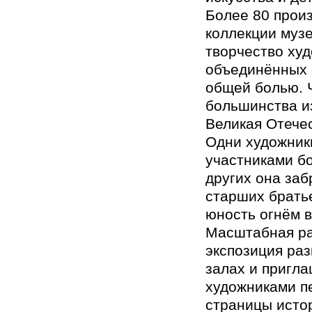
Более 80 прои
коллекции муз
творчество худ
объединённых 
общей болью. 
большинства и
Великая Отече
Одни художник
участниками бо
других она заб
старших братье
юность огнём 
Масштабная р
экспозиция раз
залах и пригла
художниками п
страницы исто