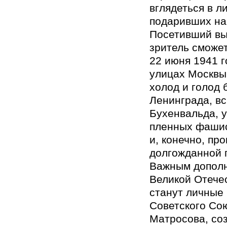
вглядеться в л
подаривших на
Посетивший вы
зритель сможе
22 июня 1941 г
улицах Москвы
холод и голод 
Ленинграда, вс
Бухенвальда, 
пленных фашис
и, конечно, пр
долгожданной 
Важным дополн
Великой Отече
станут личные 
Советского Со
Матросова, со