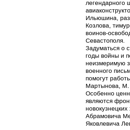
легендарного 
авиаконструкт
Ильюшина, раз
Козлова, тимур
воинов-освобо
Севастополя.
Задуматься о 
годы войны и п
неизмеримую з
военного пись
помогут работы 
Мартынова, М.
Особенно ценн
являются фрон
новокузнецких
Абрамовича Ме
Яковлевича Ле