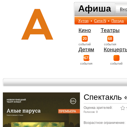
Афиша
Афиша
Вх
Хутор
•
Сити-N
•
Погода
Кино
Театры
20
68
событий
события
Детям
Концерт
2671
события
событий
Спектакль 
Оценка зрителей:
Голосов: 0
Возрастное ограничение: