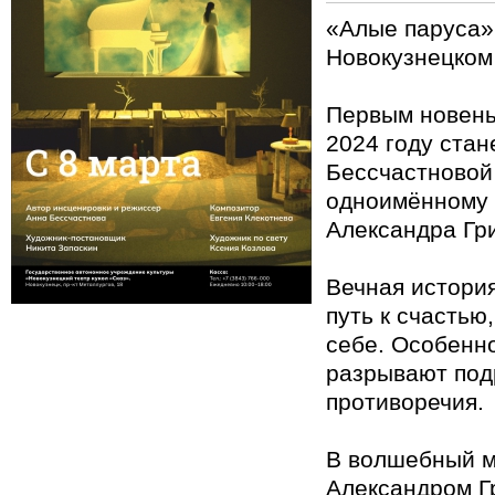
«Алые паруса»
Новокузнецком 
Первым новень
2024 году стан
Бессчастновой
одноимённому
Александра Гр
Вечная история
путь к счастью
себе. Особенно
разрывают под
противоречия.
В волшебный м
Александром Г