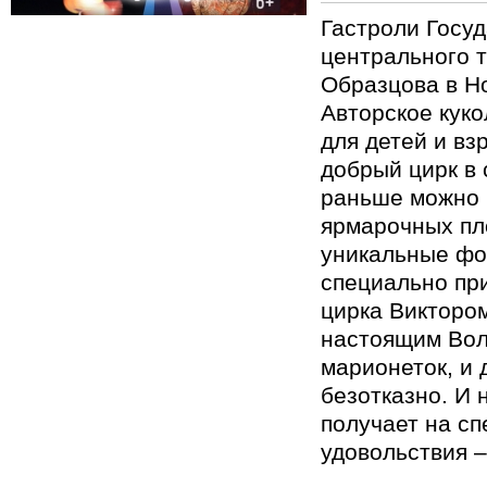
Гастроли Госу
центрального т
Образцова в Н
Авторское кук
для детей и вз
добрый цирк в 
раньше можно 
ярмарочных пл
уникальные фо
специально пр
цирка Викторо
настоящим Во
марионеток, и 
безотказно. И 
получает на сп
удовольствия –