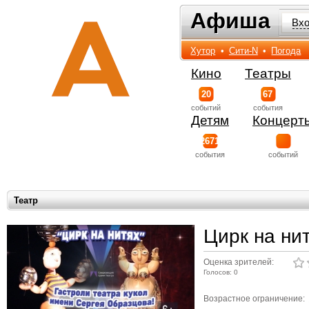
Афиша
Афиша
Вх
Хутор
•
Сити-N
•
Погода
Кино
Театры
20
67
событий
события
Детям
Концерт
2671
события
событий
Театр
Цирк на ни
Оценка зрителей:
Голосов: 0
Возрастное ограничение: