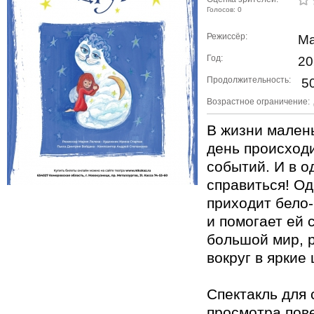
Голосов: 0
Режиссёр:
Ма
Год:
20
Продолжительность:
50
Возрастное ограничение:
В жизни мален
день происход
событий. И в о
справиться! О
приходит бело
и помогает ей 
большой мир, 
вокруг в яркие 
Спектакль для
просмотра пов