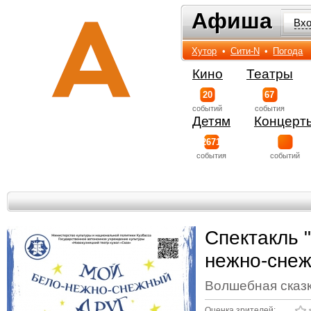
Афиша
Афиша
Вх
Хутор
•
Сити-N
•
Погода
Кино
Театры
20
67
событий
события
Детям
Концерт
2671
события
событий
Спектакль 
нежно-снеж
Волшебная сказ
Оценка зрителей: