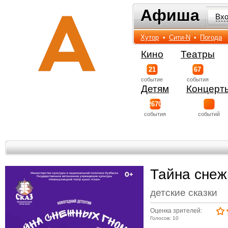
Афиша
Афиша
Вх
Хутор
•
Сити-N
•
Погода
Кино
Театры
21
67
событиe
события
Детям
Концерт
2670
события
событий
Тайна снеж
детские сказки
Оценка зрителей:
Голосов: 10