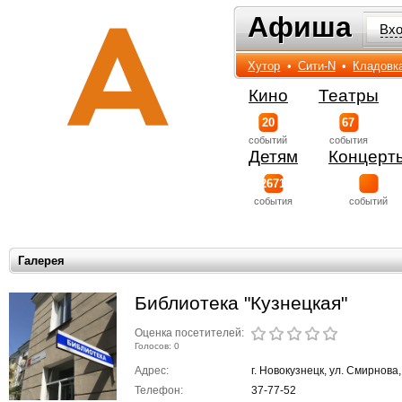
Афиша
Афиша
Вх
Хутор
•
Сити-N
•
Кладовк
Кино
Театры
20
67
событий
события
Детям
Концерт
2671
события
событий
Галерея
Библиотека "Кузнецкая"
Оценка посетителей:
Голосов: 0
Адрес:
г. Новокузнецк, ул. Смирнова,
Телефон:
37-77-52