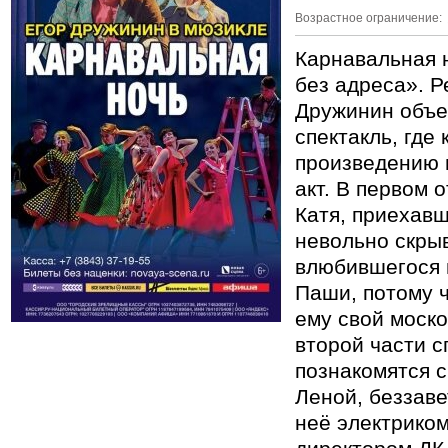
Возрастное ограничение:
Карнавальная 
без адреса». Р
Дружинин объе
спектакль, где
произведению 
акт. В первом 
Катя, приехавш
невольно скры
влюбившегося в
Паши, потому 
ему свой моско
второй части c
познакомятся с
Леной, беззав
неё электрико