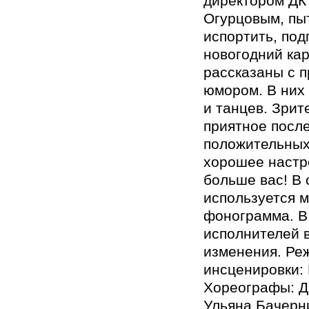
директором ДК
Огурцовым, п
испортить, по
новогодний ка
рассказаны с 
юмором. В них 
и танцев. Зри
приятное после
положительных
хорошее настр
больше вас! В 
используется 
фонограмма. В
исполнителей 
изменения. Ре
инсценировки:
Хореографы: Д
Ульяна Бачерн