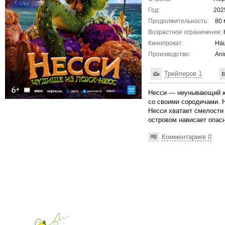
Год:
202
Продолжительность:
80 
Возрастное ограничение:
Кинопрокат:
Наш
Производство:
Ani
Трейлеров 1
Несси — неунывающий юн
со своими сородичами. Н
Несси хватает смелости 
островом нависает опасн
Комментариев 0