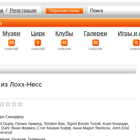
од
/
Регистрация
Обратная связь
а
Музеи
Цирк
Клубы
Галереи
Игры и 
29
0
45
42
0
событий
событий
события
события
событ
 из Лохх-Несс
ре Скандфер
t Gupta, Гискен Арманд, Torstein Bae, Sigrid Bonde Tusvik, Коре Конради,
je Dahl, Янне Формоэ, Стиг Хенрик Хофф, Анне Марит Якобсен, John Emil
gensrud
вегия, Бельгия, Германия