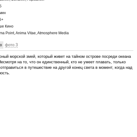
5
мин
6+
е Кино
ma Point, Anima Vitae, Atmosphere Media
фото 3
ый морской змей, который живет на тайном острове посреди океана
есмотря на то, что он единственный, кто не умеет плавать, только
отправиться в путешествие на другой конец света в момент, когда над
ость.