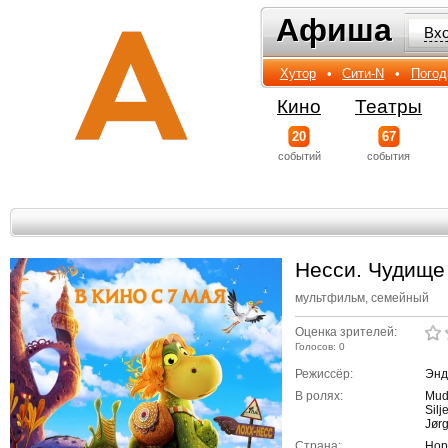
Афиша
Афиша
Вх
Хутор
•
Сити-N
•
Погод
Кино
Театры
20
67
событий
события
Несси. Чудище
мультфильм, семейный
Оценка зрителей:
Голосов: 0
Режиссёр:
Энд
В ролях:
Mudi
Sil
Jør
Страна:
Нор