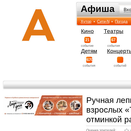
Афиша
Афиша
Вх
Хутор
•
Сити-N
•
Погода
Кино
Театры
21
67
событиe
события
Детям
Концерт
2670
события
событий
Ручная леп
взрослых «
отминкой р
Оценка зрителей: