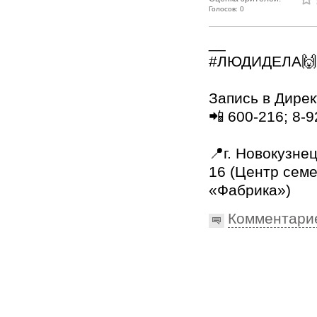
Голосов: 0
__
#ЛЮДИДЕЛА🙌
⠀
Запись в Дирек
📲 600-216; 8-
⠀
📍г. Новокузнец
16 (Центр сем
«Фабрика»)
Комментари