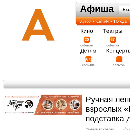
Афиша
Афиша
Вх
Хутор
•
Сити-N
•
Погода
Кино
Театры
20
67
событий
события
Детям
Концерт
2671
события
событий
Ручная леп
взрослых «
подставка 
Оценка зрителей: