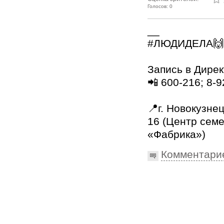
Голосов: 0
__
#ЛЮДИДЕЛА🙌
⠀
Запись в Дирек
📲 600-216; 8-
⠀
📍г. Новокузнец
16 (Центр сем
«Фабрика»)
Комментари