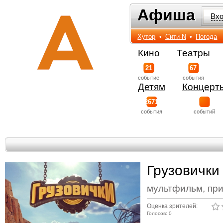
Афиша
Афиша
Вх
Хутор
•
Сити-N
•
Погода
Кино
Театры
21
67
событиe
события
Детям
Концерт
2671
события
событий
Грузовички
мультфильм, пр
Оценка зрителей:
Голосов: 0