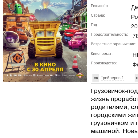
Режиссёр:
Дм
Страна:
Ро
Год:
20
Продолжительность:
78
Возрастное ограничение:
Кинопрокат:
НМ
Производство:
Фо
Трейлеров 1
Грузовичок-под
жизнь прорабо
родителями, сл
городскими жи
грузовичком и
машиной. Новы