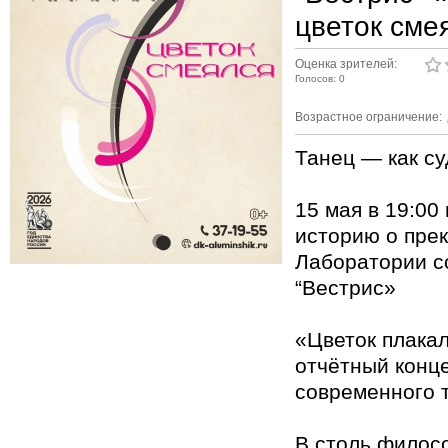
цветок сме
Оценка зрителей:
Голосов: 0
Возрастное ограничение:
Танец — как с
15 мая в 19:00
историю о пре
Лаборатории с
“Вестрис»
«Цветок плакал
отчётный конц
современного 
В столь филос