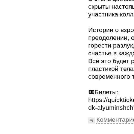
скрыты настоя
участника колл
Истории о взр
преодолении, о
горести разлук
счастье в кажд
Всё это будет 
пластикой тела
современного 
🎟️Билеты:
https://quicktic
dk-alyuminshch
Комментари