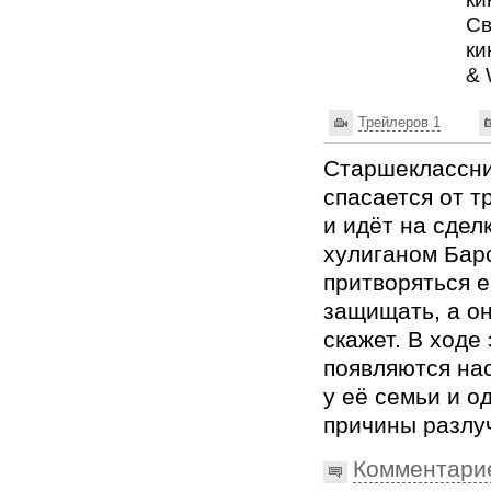
Св
ки
& 
Трейлеров 1
Старшеклассн
спасается от т
и идёт на сдел
хулиганом Бар
притворяться е
защищать, а он
скажет. В ходе
появляются на
у её семьи и о
причины разлу
Комментари