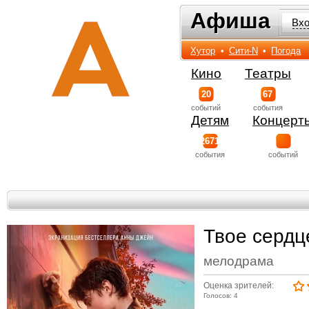
Афиша
Афиша
Вх
Хутор
•
Сити-N
•
Погода
Кино
Театры
20
67
событий
события
Детям
Концерт
2671
события
событий
Твое сердц
мелодрама
Оценка зрителей:
Голосов: 4