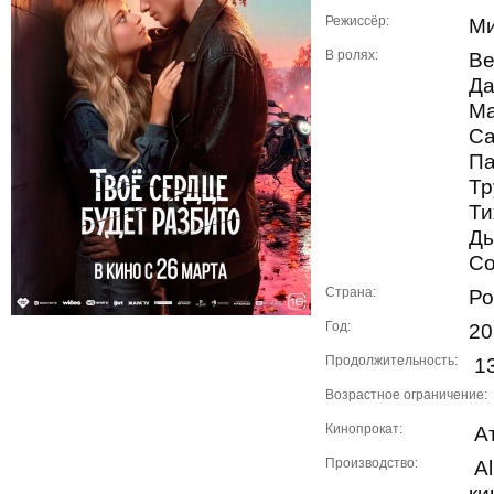
Режиссёр:
Ми
В ролях:
Ве
Да
Ма
Са
Па
Тр
Ти
Дь
Со
Страна:
Ро
Год:
20
Продолжительность:
13
Возрастное ограничение:
Кинопрокат:
Ат
Производство:
Al
ки