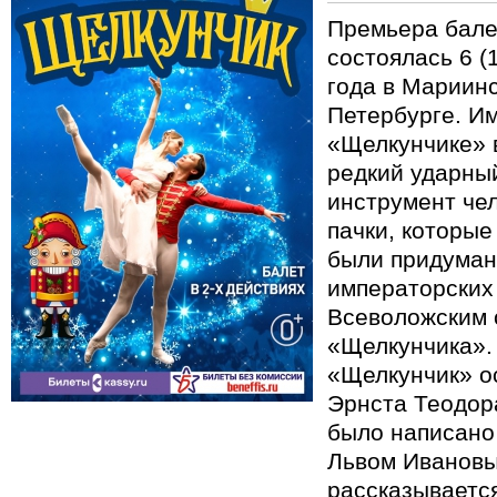
Премьера бале
состоялась 6 (
года в Мариинс
Петербурге. И
«Щелкунчике» 
редкий ударны
инструмент че
пачки, которые
были придуман
императорских
Всеволожским 
«Щелкунчика». 
«Щелкунчик» о
Эрнста Теодор
было написано
Львом Ивановы
рассказываетс