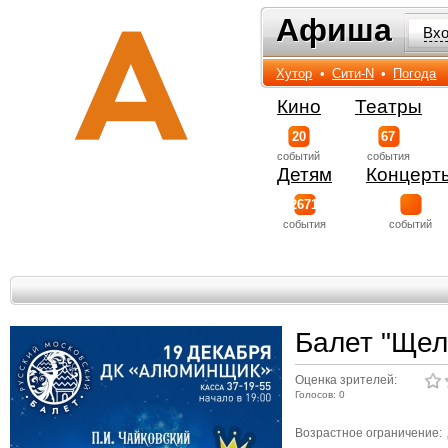
Афиша
Афиша
Вх
Хутор
•
Сити-N
•
Погода
Кино
Театры
20
67
событий
события
Детям
Концерт
2671
события
событий
Балет "Щел
Оценка зрителей:
Голосов: 0
Возрастное ограничение: