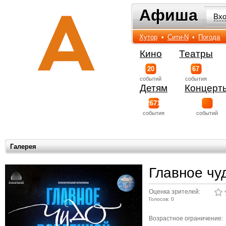
Афиша
Афиша
Вх
Хутор
•
Сити-N
•
Погода
Кино
Театры
20
67
событий
события
Детям
Концерт
2671
события
событий
Галерея
Главное чу
Оценка зрителей:
Голосов: 0
Возрастное ограничение: