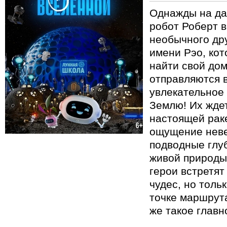
Однажды на да
робот Роберт в
необычного др
имени Рэо, кот
найти свой дом
отправляются 
увлекательное
Землю! Их ждет
настоящей рак
ощущение неве
подводные глу
живой природы
герои встретя
чудес, но толь
точке маршрута
же такое главн