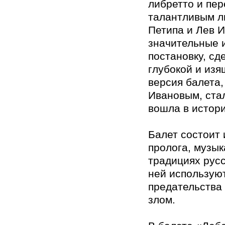
либретто и пе
талантливым л
Петипа и Лев 
значительные 
постановку, сд
глубокой и из
версия балета,
Ивановым, ста
вошла в истор
Балет состоит 
пролога, музык
традициях рус
ней использую
предательства
злом.