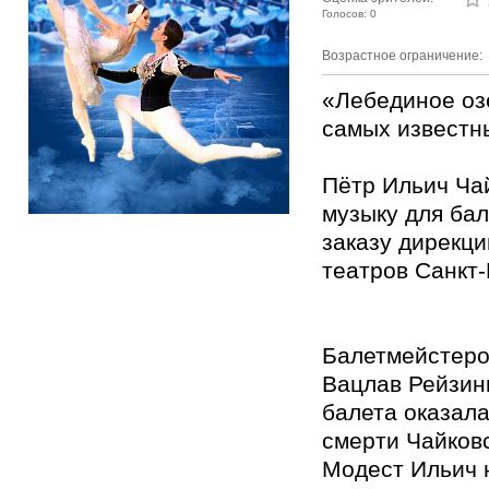
Голосов: 0
Возрастное ограничение:
«Лебединое оз
самых известны
Пётр Ильич Ча
музыку для бал
заказу дирекц
театров Санкт-
Балетмейстеро
Вацлав Рейзинг
балета оказал
смерти Чайковс
Модест Ильич 