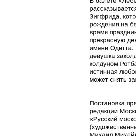
В балете «Леб
рассказываетс
Зигфрида, кот
рождения на бе
время праздни
прекрасную де
имени Одетта.
девушка закол
колдуном Ротба
истинная любо
может снять за
Постановка пр
редакции Моск
«Русский моск
(художественн
Михаил Михайл