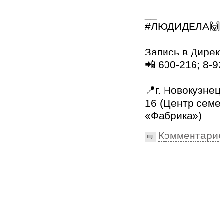
__
#ЛЮДИДЕЛА🙌
⠀
Запись в Дирек
📲 600-216; 8-
⠀
📍г. Новокузнец
16 (Центр сем
«Фабрика»)
Комментари