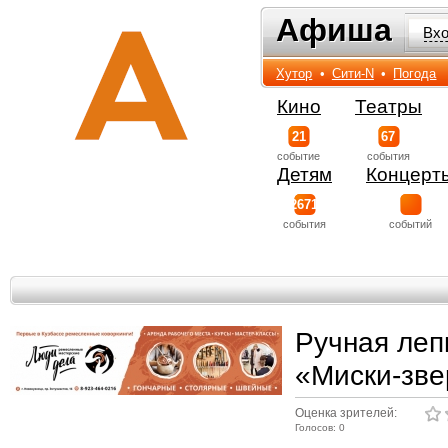
Афиша
Афиша
Вх
Хутор
•
Сити-N
•
Погода
Кино
Театры
21
67
событиe
события
Детям
Концерт
2671
события
событий
Ручная леп
«Миски-зв
Оценка зрителей:
Голосов: 0