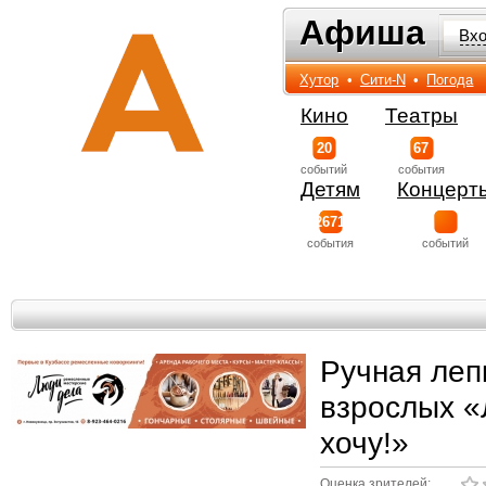
Афиша
Афиша
Вх
Хутор
•
Сити-N
•
Погода
Кино
Театры
20
67
событий
события
Детям
Концерт
2671
события
событий
Ручная леп
взрослых «
хочу!»
Оценка зрителей: