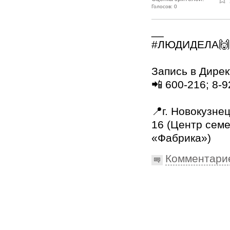
Голосов: 0
__
#ЛЮДИДЕЛА🙌
⠀
Запись в Дирек
📲 600-216; 8-
⠀
📍г. Новокузнец
16 (Центр семе
«Фабрика»)
Комментари