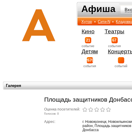
Афиша
Афиша
Вх
Хутор
•
Сити-N
•
Кладовк
Кино
Театры
21
67
событиe
события
Детям
Концерт
2670
события
событий
Галерея
Площадь защитников Донбас
Оценка посетителей:
Голосов: 0
Адрес:
г. Новокузнецк, Новоильинск
район, Площадь защитников
Донбасса