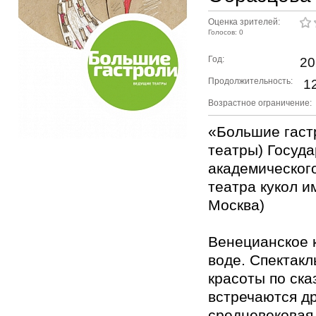
Оценка зрителей:
Голосов: 0
Год:
20
Продолжительность:
12
Возрастное ограничение:
«Большие гаст
театры) Госуд
академическог
театра кукол им
Москва)
Венецианское 
воде. Спектакл
красоты по ска
встречаются д
средневековая