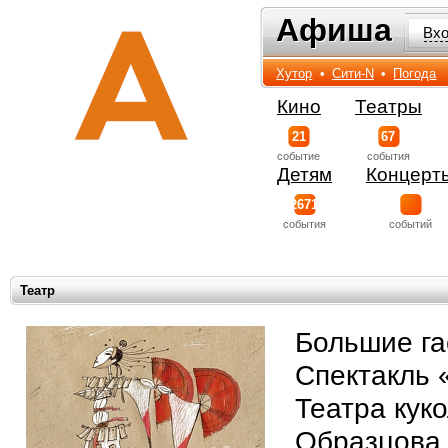
Афиша
Афиша
Вх
Хутор
•
Сити-N
•
Погода
Кино
Театры
21
67
событиe
события
Детям
Концерт
2671
события
событий
Театр
Большие га
Спектакль 
Театра кук
Образцова