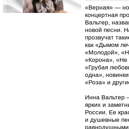
«Верная» — но
концертная пр
Вальтер, назва
новой песни. Н
прозвучат таки
как «Дымом леч
«Молодой», «Н
«Корона», «Не 
«Грубая любов
одна», новинки
«Роза» и други
Инна Вальтер 
ярких и заметн
России. Ее кра
и душевные пе
равнодушными 