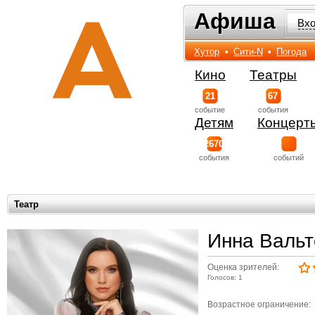
Афиша
Афиша
Вх
Хутор
•
Сити-N
•
Погода
Кино
Театры
21
67
событиe
события
Детям
Концерт
2670
события
событий
Театр
Инна Вальт
Оценка зрителей:
Голосов: 1
Возрастное ограничение: