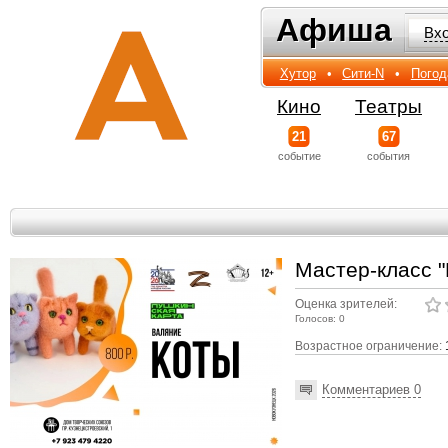
Афиша
Афиша
Вх
Хутор
•
Сити-N
•
Погод
Кино
Театры
21
67
событиe
события
Мастер-класс "
Оценка зрителей:
Голосов: 0
Возрастное ограничение:
Комментариев 0