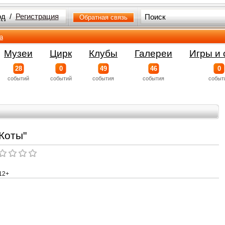
од
/
Регистрация
Обратная связь
а
Музеи
Цирк
Клубы
Галереи
Игры и 
28
0
49
46
0
событий
событий
события
события
событ
Коты"
12+