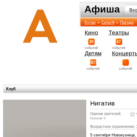
Афиша
Афиша
Вх
Хутор
•
Сити-N
•
Погода
Кино
Театры
20
67
событий
события
Детям
Концерт
2671
события
событий
Клуб
Нигатив
Оценка зрителей:
Голосов: 0
Возрастное ограничение:
5 сентября Новокузнецк,