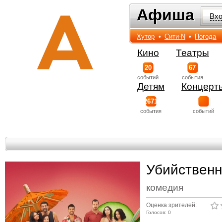
Афиша
Афиша
Вх
Хутор
•
Сити-N
•
Погода
Кино
Театры
20
67
событий
события
Детям
Концерт
2671
события
событий
Убийственн
комедия
Оценка зрителей:
Голосов: 0