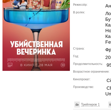
Режиссёр:
Ан
В ролях:
Ло
Бу
Ка
Но
Ка
Fe
Страна:
Фр
Год:
20
Продолжительность:
95
Возрастное ограничение:
Кинопрокат:
Ci
Производство:
Ch
Um
Трейлеров 1