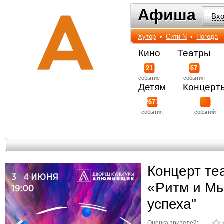
Афиша
Афиша
Вх
Хутор
•
Сити-N
•
Погода
Кино
Театры
21
67
событиe
события
Детям
Концерт
2671
события
событий
Концерт те
«Ритм и Мы
успеха"
Оценка зрителей: