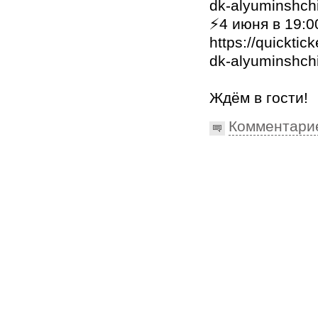
dk-alyuminshch
⚡4 июня в 19:0
https://quicktic
dk-alyuminshch
Ждём в гости!
Комментари