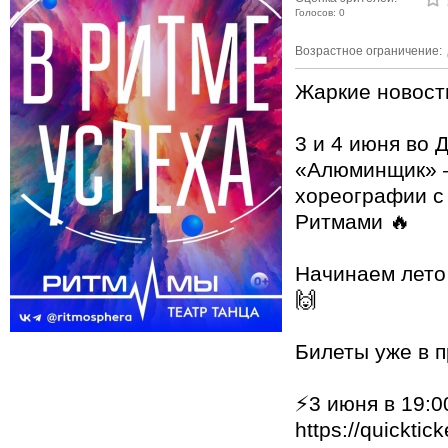
Голосов: 0
Возрастное ограничение:
Жаркие новост
3 и 4 июня во 
«Алюминщик» 
хореографии с
Ритмами 🔥
Начинаем лето
🙌
Билеты уже в 
⚡3 июня в 19:0
https://quicktic