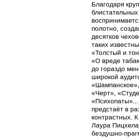
Благодаря кру
блистательных
воспринимаетс
полотно, созда
десятков чехов
таких известны
«Толстый и тон
«О вреде табак
до гораздо ме
широкой аудит
«Шампанское»,
«Черт», «Студ
«Психопаты»..
предстаёт в ра
контрастных. К
Лаура Пицхела
бездушно-праг