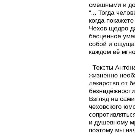
смешными и до
"... Тогда чело
когда покажете 
Чехов щедро д
бесценное умен
собой и ощущат
каждом её мгн
​ ​ Тексты Ант
жизненно необ
лекарство от 
безнадёжности
Взгляд на сами
чеховского юм
сопротивляться
и душевному м
поэтому мы на