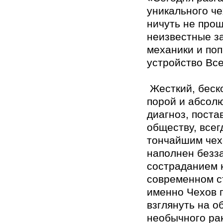
уникального ч
ничуть не прощ
неизвестные з
механики и поп
устройство Все
​ Жесткий, бес
порой и абсол
диагноз, пост
обществу, всег
тончайшим чех
наполнен​ без
состраданием к
современном с
именно Чехов​ 
взглянуть на о
необычного рак