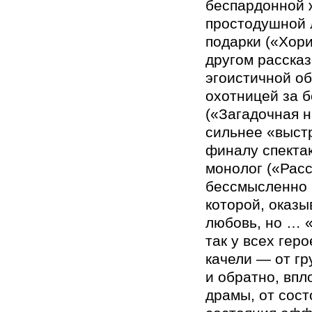
беспардонной 
простодушной 
подарки («Хори
другом рассказ
эгоистичной о
охотницей за 
(«Загадочная н
сильнее «выст
финалу спектак
монолог («Расс
бессмысленно 
которой, оказы
любовь, но … «
так у всех гер
качели — от гр
и обратно, впл
драмы, от сост