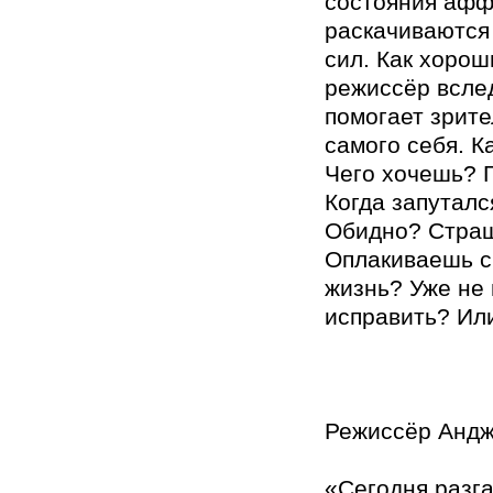
состояния аф
раскачиваются 
сил. Как хорош
режиссёр всле
помогает зрите
самого себя. К
Чего хочешь? 
Когда запуталс
Обидно? Стра
Оплакиваешь с
жизнь? Уже не
исправить? Ил
Режиссёр Андж
«Сегодня разга