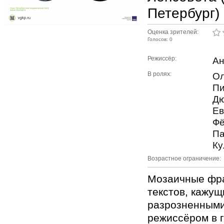
Петербург)
Оценка зрителей:
Голосов: 0
Режиссёр:
Ан
В ролях:
Ол
Пи
Дю
Ев
Фё
Па
Ку
Возрастное ограничение:
Мозаичные фра
текстов, кажущ
разрозненными
режиссёром в 