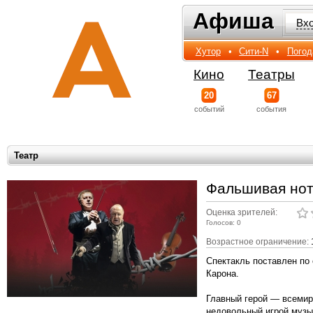
Афиша
Афиша
Вх
Хутор
•
Сити-N
•
Погод
Кино
Театры
20
67
событий
события
Театр
Фальшивая но
Оценка зрителей:
Голосов: 0
Возрастное ограничение:
Спектакль поставлен по
Карона.
Главный герой — всемир
недовольный игрой музык