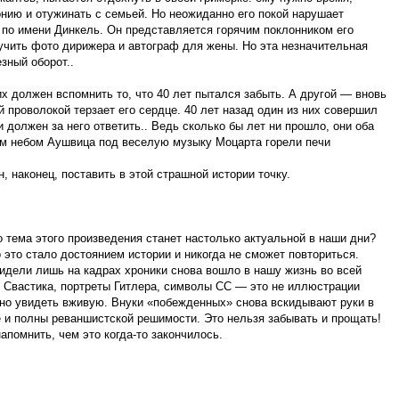
нию и отужинать с семьей. Но неожиданно его покой нарушает
 по имени Динкель. Он представляется горячим поклонником его
чить фото дирижера и автограф для жены. Но эта незначительная
зный оборот..
их должен вспомнить то, что 40 лет пытался забыть. А другой — вновь
й проволокой терзает его сердце. 40 лет назад один из них совершил
 должен за него ответить.. Ведь сколько бы лет ни прошло, они оба
ым небом Аушвица под веселую музыку Моцарта горели печи
, наконец, поставить в этой страшной истории точку.
о тема этого произведения станет настолько актуальной в наши дни?
о это стало достоянием истории и никогда не сможет повториться.
видели лишь на кадрах хроники снова вошло в нашу жизнь во всей
 Свастика, портреты Гитлера, символы СС — это не иллюстрации
жно увидеть вживую. Внуки «побежденных» снова вскидывают руки в
 и полны реваншистской решимости. Это нельзя забывать и прощать!
апомнить, чем это когда-то закончилось.