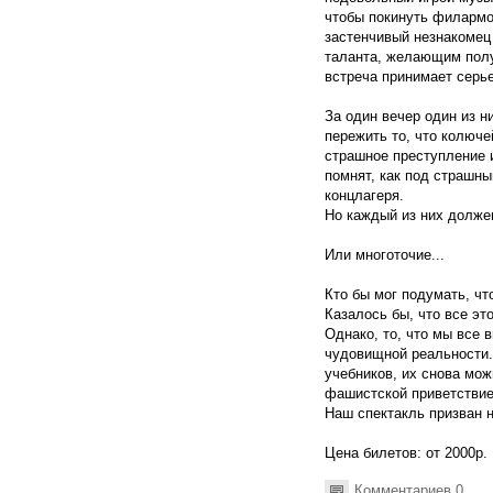
чтобы покинуть филармо
застенчивый незнакомец
таланта, желающим полу
встреча принимает серье
За один вечер один из н
пережить то, что колюче
страшное преступление и
помнят, как под страшн
концлагеря.
Но каждый из них должен
Или многоточие...
Кто бы мог подумать, чт
Казалось бы, что все эт
Однако, то, что мы все 
чудовищной реальности.
учебников, их снова мо
фашистской приветствие
Наш спектакль призван н
Цена билетов: от 2000р.
Комментариев 0