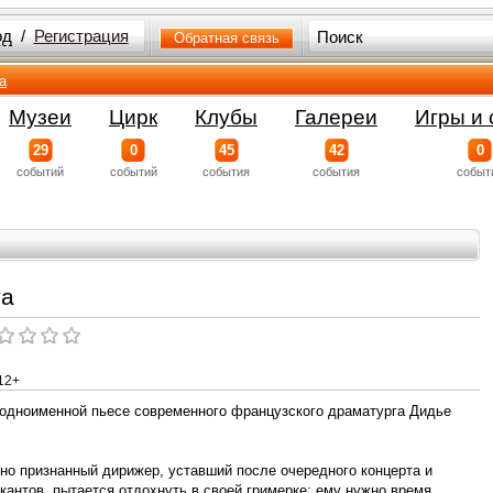
од
/
Регистрация
Обратная связь
а
Музеи
Цирк
Клубы
Галереи
Игры и 
29
0
45
42
0
событий
событий
события
события
событ
та
12+
 одноименной пьесе современного французского драматурга Дидье
но признанный дирижер, уставший после очередного концерта и
антов, пытается отдохнуть в своей гримерке: ему нужно время,