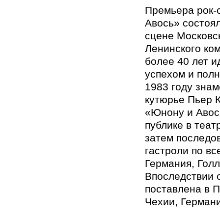
Премьера рок-
Авось» состоял
сцене Московс
Ленинского ком
более 40 лет 
успехом и пол
1983 году зна
кутюрье Пьер 
«Юнону и Авос
публике в теат
затем последо
гастроли по вс
Германия, Голл
Впоследствии 
поставлена в 
Чехии, Герман