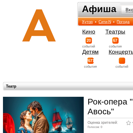
Афиша
Афиша
Вх
Хутор
•
Сити-N
•
Погода
Кино
Театры
20
67
событий
события
Детям
Концерт
2671
события
событий
Театр
Рок-опера 
Авось"
Оценка зрителей:
Голосов: 0