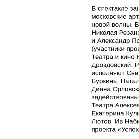
В спектакле з
московские ар
новой волны. 
Николая Резан
и Александр П
(участники про
Театра и кино 
Дроздовский. 
исполняют Све
Буркина, Натал
Диана Орловска
задействованы
Театра Алексе
Екатерина Кул
Лютов, Ив Наб
проекта «Успех