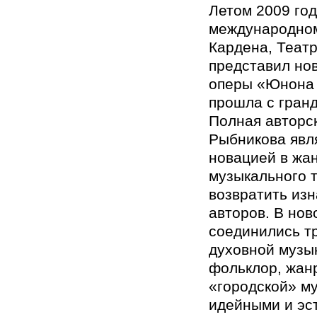
Летом 2009 год
международно
Кардена, Теат
представил нов
оперы «Юнона 
прошла с гран
Полная авторс
Рыбникова явл
новацией в жа
музыкального 
возвратить из
авторов. В нов
соединились т
духовной музы
фольклор, жан
«городской» му
идейными и эс