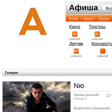
Афиша
Афиша
Вх
Хутор
•
Сити-N
•
Погода
Кино
Театры
20
67
событий
события
Детям
Концерт
2671
события
событий
Галерея
Nю
Оценка зрителей:
Голосов: 0
Возрастное ограничение: