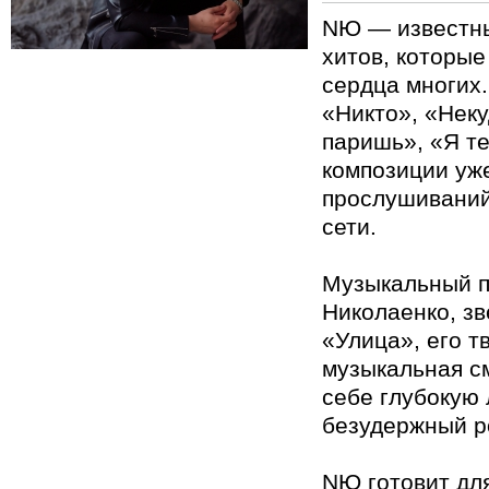
NЮ — известны
хитов, которые
сердца многих
«Никто», «Неку
паришь», «Я те
композиции уж
прослушиваний
сети.
Музыкальный 
Николаенко, з
«Улица», его т
музыкальная с
себе глубокую 
безудержный р
NЮ готовит дл