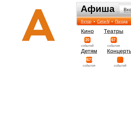
Афиша
Афиша
Вх
Хутор
•
Сити-N
•
Погода
Кино
Театры
20
67
событий
события
Детям
Концерт
2671
события
событий